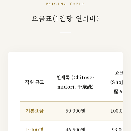
PRICING TABLE
요금표(1인당 연회비)
쇼죠히
천세록 (Chitose-
직원 규모
(Shojohi
midori, 千歳緑)
猩々緋)
기본요금
50,000엔
100,000
1~100명
46,500엔
93,000