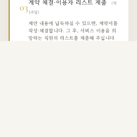
계약 체결·이용자 리스트 제출
(약
03
1주일)
제안 내용에 납득하실 수 있으면, 계약서를
작성·체결합니다. 그 후, 서비스 이용을 희
망하는 직원의 리스트를 제출해 주십니다
(개인정보 보호법에 준거).
이용 개시·종업원에의 안내
(최단 2
04
주일~1개월 이내)
신속하게 서비스 이용 개시 준비를 진행합
니다. 종업원님에게의 예약 방법이나 진찰
의 흐름에 관한 자료 제공이나, 필요에 따
라서 사내 설명회의 실시 지원도 실시합니
다.